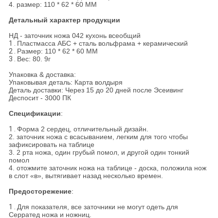
4. размер: 110 * 62 * 60 ММ
Детальный характер продукции
НД - заточник ножа 042 кухонь всеобщий
1 .
Пластмасса АБС + сталь вольфрама + керамический
2 .
Размер: 110 * 62 * 60 ММ
3 .
Вес: 80. 9г
Упаковка & доставка:
Упаковывая деталь: Карта волдыря
Деталь доставки: Через 15 до 20 дней после Эсеивинг
Деспосит - 3000 ПК
Спецификации
:
1 .
Форма 2 сердец, отличительный дизайн.
2. заточник ножа с всасыванием, легким для того чтобы
зафиксировать на таблице
3. 2 рта ножа, один грубый помол, и другой один тонкий
помол
4. отожмите заточник ножа на таблице - доска, положила нож
в слот «в», вытягивает назад несколько времен.
Предосторежение
:
1 .
Для показателя, все заточники не могут одеть для
Серратед ножа и ножниц.