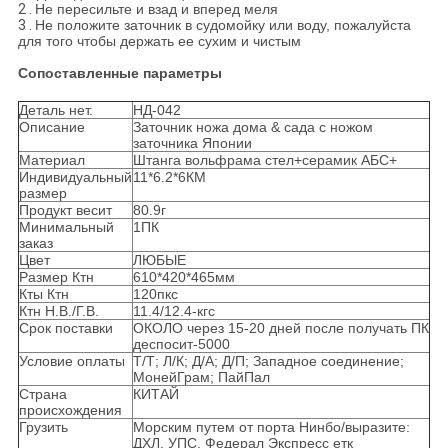
2 .
Не пересильте и взад и вперед меля
3 .
Не положите заточник в судомойку или воду, пожалуйста
для того чтобы держать ее сухим и чистым
Сопоставленные параметры
Деталь нет.
НД-042
Описание
Заточник ножа дома & сада с ножом
заточника Японии
Материал
Штанга вольфрама стел+серамик АБС+
Индивидуальный
11*6.2*6КМ
размер
Продукт весит
80.9г
Минимальный
1ПК
заказ
Цвет
ЛЮБЫЕ
Размер Ктн
610*420*465мм
Кты Ктн
120пкс
Ктн Н.В./Г.В.
11.4/12.4-кгс
Срок поставки
ОКОЛО через 15-20 дней после получать ПК
деспосит-5000
Условие оплаты
Т/Т; Л/К; Д/А; Д/П; Западное соединение;
МонейГрам; ПайПал
Страна
КИТАЙ
происхождения
Грузить
Морским путем от порта Нинбо/выразите:
ДХЛ, УПС, Федерал Экспресс етк