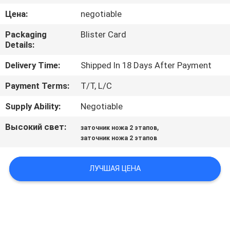
ЗАВОДУ
Цена:
negotiable
Packaging
Blister Card
КОНТРОЛЬ
Details:
КАЧЕСТВА
Delivery Time:
Shipped In 18 Days After Payment
Payment Terms:
T/T, L/C
СВЯЖИТЕСЬ
С
Supply Ability:
Negotiable
НАМИ
Высокий свет:
,
заточник ножа 2 этапов
заточник ножа 2 этапов
НОВОСТИ
ЛУЧШАЯ ЦЕНА
СЛУЧАИ
ЗАПРОСИТЕ