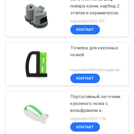
повара кухни, карбид 2
этапов и керамический
заточник
negotiable MOQ:1PC
КОНТАКТ
Точилка для кухонных
ножей
negotiable MOQ:Могущий быть предметом переговоров
КОНТАКТ
Портативный заточник
кухонного ножа с
вольфрамом и
материалом АБС
negotiable MOQ:1 ПК
пластиковым
КОНТАКТ