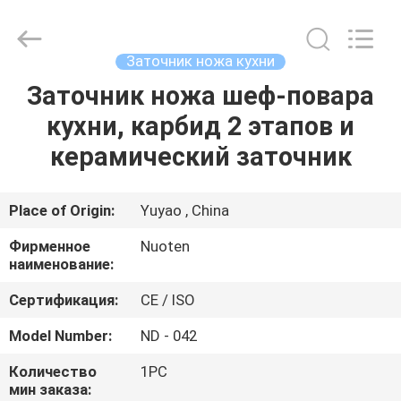
Norton
Electric
Appliance
Co.,
Ltd..
Заточник ножа кухни
All
Rights
Заточник ножа шеф-повара
ДОМОЙ
Reserved.
кухни, карбид 2 этапов и
ПРОДУКТЫ
керамический заточник
ВИДЕОЗАПИСИ
Place of Origin:
Yuyao , China
Фирменное
Nuoten
О
наименование:
НАС
Сертификация:
CE / ISO
Model Number:
ND - 042
ЭКСКУРСИЯ
Количество
1PC
ПО
мин заказа: