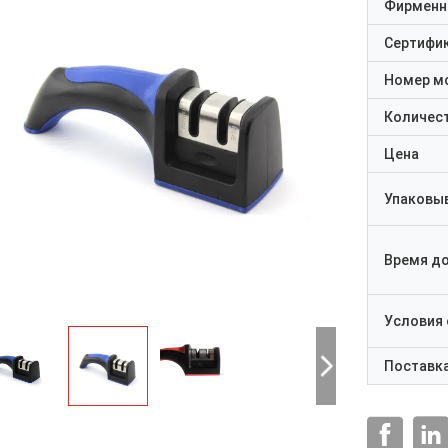
Фирменн
Сертифи
Номер м
Количест
Цена
Упаковы
Время д
Условия
Поставк