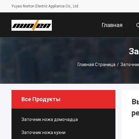
Yuyao Norton Electric Appliance Co., Ltd.
Главная
За
Страница
Главная Страница
/
Заточни
Все Продукты
В
р
Заточник ножа домочадца
Заточник ножа кухни