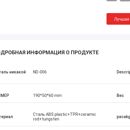
Лучшая
ДРОБНАЯ ИНФОРМАЦИЯ О ПРОДУКТЕ
таль никакой
ND-006
Descri
Меля Криса
ЗМЕР
190*50*60 mm
Вес
, только Нортон, отсутствие
бности другой поставщик!
Сталь ABS plastic+TPR+ceramic
териал
pacak
rod+tungsten