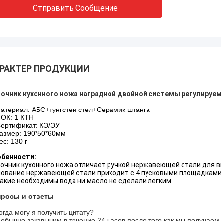
Отправить Сообщение
РАКТЕР ПРОДУКЦИИ
очник кухонного ножа наградной двойной системы регулируем
атериал: АБС+тунгстен стел+Серамик штанга
ОК: 1 КТН
Сертификат: КЭ/ЭУ
азмер: 190*50*60мм
ес: 130 г
обенности:
очник кухонного ножа отличает ручкой нержавеющей стали для в
ование нержавеющей стали приходит с 4 пусковыми площадками
акие необходимы вода ни масло не сделали легким.
просы и ответы
огда могу я получить цитату?
обычно закавычим в течение 24 часов после того как мы получаем 