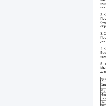
пол
как
2.
К
Пос
буд
обр
3.
С
Пос
дос
4.
К
Воо
пре
5.
Ч
Мы 
для
Дет
Оп
Ма
Ин
ра
Вес