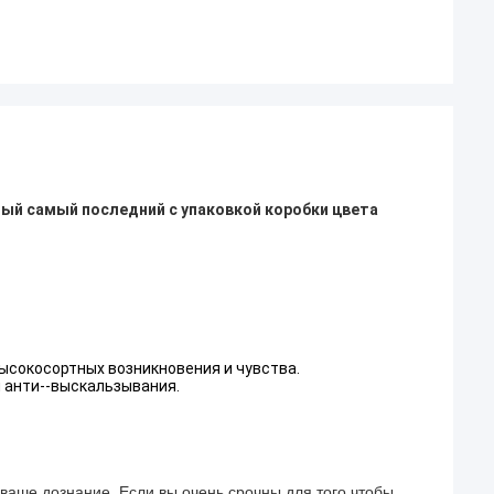
ый самый последний с упаковкой коробки цвета
ысокосортных возникновения и чувства.
 анти--выскальзывания.
ваше дознание. Если вы очень срочны для того чтобы