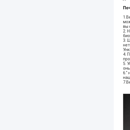
По
1.В
мож
вы 
2.
Н
био
3.
Ш
нет
Унк
4.
П
про
5.
У
онь
6."
наш
7.В