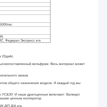
5000пкс
й)
ПС, Федерал Экспресс етк
а 20дайс.
высокопоставленный вольфрам. Весь материал может
ачального заказа.
нтов общего назначения модели. И каждый год мы
ок УС&ЭУ. И наши драгоценные
включают: Валмарт.
нашим ценным кооператор.
К.Д/П.Д/А етк.