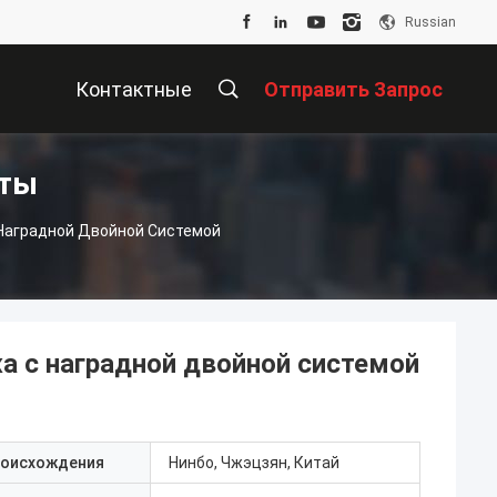
Russian
Контактные
Отправить Запрос
кты
Данные
Наградной Двойной Системой
а с наградной двойной системой
роисхождения
Нинбо, Чжэцзян, Китай