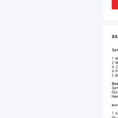
ХА
Зат
1.
М
2.
М
3: 
4.
Р
5.
В
Ос
Зат
Осн
Ник
во
1.
К
Мы 