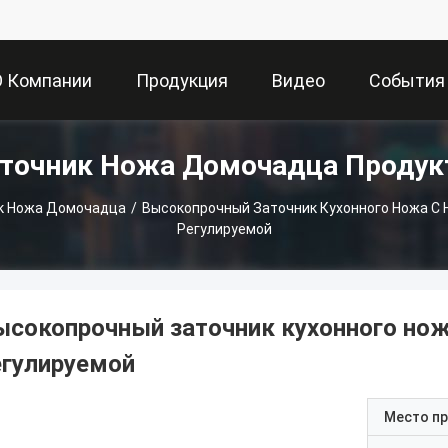
О Компании
Продукция
Видео
События
точник Ножа Домочадца Проду
к Ножа Домочадца
/
Высокопрочный Заточник Кухонного Ножа С 
Регулируемой
ысокопрочный заточник кухонного нож
егулируемой
Место п