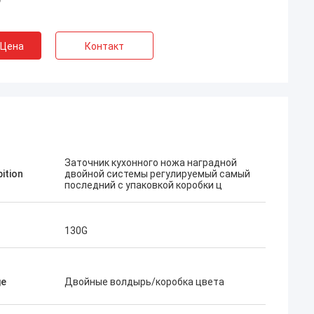
 Цена
Контакт
Заточник кухонного ножа наградной
pition
двойной системы регулируемый самый
последний с упаковкой коробки ц
130G
ge
Двойные волдырь/коробка цвета