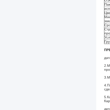
ОЭ
Пак
исп
Цв
Ми
зак
Сро
Ст
пр
Усл
Гру
ПР
дат
2.М
про
3.М
4.П
сде
5.К
Кар
дет