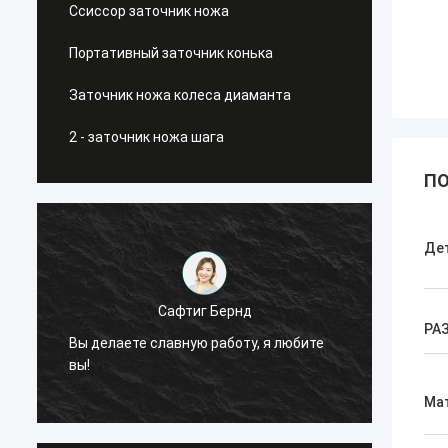
Ссиссор заточник ножа
Портативный заточник конька
Заточник ножа колеса диаманта
2 - заточник ножа шага
ПО
Де
Сафтиг Бернд
РА
Вы делаете славную работу, я любите
Теперь
вы!
потре
Ма