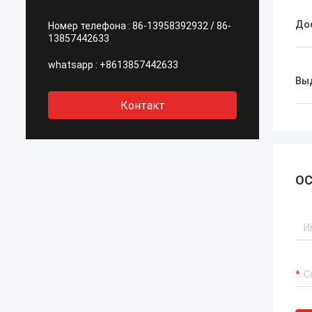
До
Номер телефона :
86-13958392932 / 86-
13857442633
whatsapp :
+8613857442633
Вы
Контакт
ОС