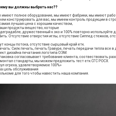
чему вы должны выбрать нас??
е имеют полное оборудование, мы имеют фабрики, мы имеют рабо
ем конструировать для вас, мы имеем контроль продукции в стр
самая лучшая цена с хорошим качеством,
аши продукты вещество, которые
деградабле, дружественный к эко и 100% повторно используйте 
ить: Отсутствие отверстия иглы, отсутствие Сиппед стежков, отс
ут концы потока, отсутствие сырцовый край етк.
ечать: Силк печать, печать Гравуре, печать передачи тепла все 
ект дизайна печатания логотипа ОЭМ.
паковка согласовывает требование клиента, соотвествовать раз
мэнтал стандарты, мы можем предложить тест етк СГС РОСХ.
 нул огреха, удовлетворяемое 100%»
а цель обслуживания
елькоме для того чтобы навестить наша компания.