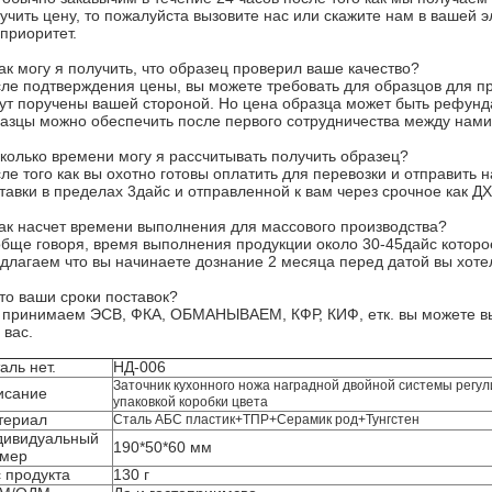
учить цену, то пожалуйста вызовите нас или скажите нам в вашей 
 приоритет.
ак могу я получить, что образец проверил ваше качество?
ле подтверждения цены, вы можете требовать для образцов для пр
ут поручены вашей стороной. Но цена образца может быть рефунда
азцы можно обеспечить после первого сотрудничества между нами
колько времени могу я рассчитывать получить образец?
ле того как вы охотно готовы оплатить для перевозки и отправить 
тавки в пределах 3дайс и отправленной к вам через срочное как ДХ
ак насчет времени выполнения для массового производства?
бще говоря, время выполнения продукции около 30-45дайс которое
длагаем что вы начинаете дознание 2 месяца перед датой вы хоте
то ваши сроки поставок?
принимаем ЭСВ, ФКА, ОБМАНЫВАЕМ, КФР, КИФ, етк. вы можете вы
 вас.
аль нет.
НД-006
Заточник кухонного ножа наградной двойной системы регу
исание
упаковкой коробки цвета
териал
Сталь АБС пластик+ТПР+Серамик род+Тунгстен
дивидуальный
190*50*60 мм
змер
 продукта
130 г