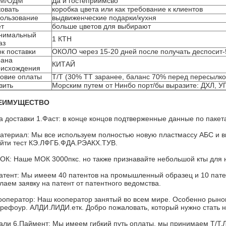
М/ОДМ
Да и гостеприимсво
овать
коробка цвета или как требование к клиентов
ользование
выдвиженческие подарки/кухня
ет
больше цветов для выбирают
нимальный
1 КТН
аз
к поставки
ОКОЛО через 15-20 дней после получать деспосит-
рана
КИТАЙ
оисхождения
овие оплаты
Т/Т (30% ТТ заранее, баланс 70% перед пересылко
зить
Морским путем от Нинбо порт/бы выразите: ДХЛ, У
ЕИМУЩЕСТВО
а доставки 1.Фаст: в конце концов подтверженные данные по пакет
атериал: Мы все используем полностью новую пластмассу АБС и 
йти тест КЭ.ЛФГБ.ФДА.РЭАКХ.ТУВ.
ОК: Наше МОК 3000пкс. но также признавайте небольшой кты для н
атент: Мы имеем 40 патентов на промышленный образец и 10 пате
лаем заявку на патент от патентного ведомства.
ооператор: Наш кооператор занятый во всем мире. Особенно рын
рефоур. АЛДИ.ЛИДИ.етк. Добро пожаловать, который нужно стать 
али 6.Паймент: Мы имеем гибкий путь оплаты. мы принимаем Т/Т.Л/