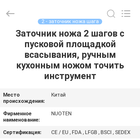
Norton
Electric
Appliance
Co.,
Ltd..
2 - заточник ножа шага
All
Rights
Заточник ножа 2 шагов с
ДОМОЙ
Reserved.
пусковой площадкой
ПРОДУКТЫ
всасывания, ручным
кухонным ножом точить
ВИДЕОЗАПИСИ
инструмент
О
Место
Китай
происхождения:
НАС
Фирменное
NUOTEN
наименование:
ЭКСКУРСИЯ
ПО
Сертификация:
CE / EU , FDA , LFGB , BSCI , SEDEX