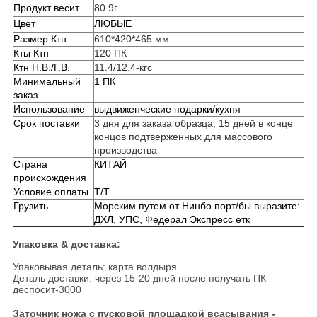
Продукт весит
80.9г
Цвет
ЛЮБЫЕ
Размер Ктн
610*420*465 мм
Кты Ктн
120 ПК
Ктн Н.В./Г.В.
11.4/12.4-кгс
Минимальный
1 ПК
заказ
Использование
выдвиженческие подарки/кухня
Срок поставки
3 дня для заказа образца, 15 дней в конце
концов подтверженных для массового
производства
Страна
КИТАЙ
происхождения
Условие оплаты
Т/Т
Грузить
Морским путем от Нинбо порт/бы выразите:
ДХЛ, УПС, Федерал Экспресс етк
Упаковка & доставка:
Упаковывая деталь: карта волдыря
Деталь доставки: через 15-20 дней после получать ПК
деспосит-3000
Заточник ножа с пусковой площадкой всасывания -