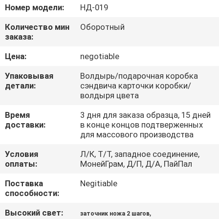
ЗАВОДУ
Номер модели:
НД-019
Количество мин
Оборотный
КОНТРОЛЬ
заказа:
КАЧЕСТВА
Цена:
negotiable
Упаковывая
Волдырь/подарочная коробка
СВЯЖИТЕСЬ
детали:
сэндвича карточки коробки/
волдыря цвета
С
Время
3 дня для заказа образца, 15 дней
НАМИ
доставки:
в конце концов подтверженных
для массового производства
НОВОСТИ
Условия
Л/К, Т/Т, западное соединение,
оплаты:
МонейГрам, Д/П, Д/А, ПайПал
СЛУЧАИ
Поставка
Negitiable
способности:
ЗАПРОСИТЕ
Высокий свет:
,
заточник ножа 2 шагов