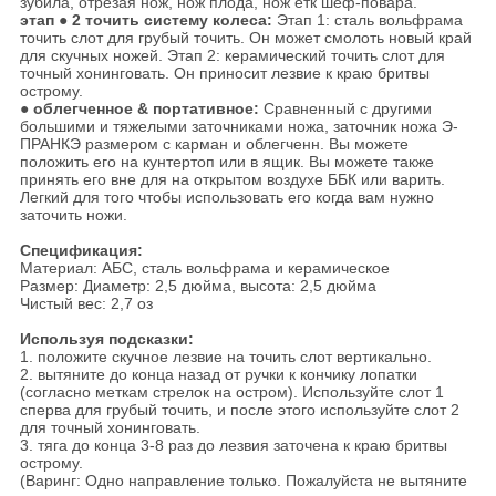
зубила, отрезая нож, нож плода, нож етк шеф-повара.
этап
●
2 точить систему колеса:
Этап 1: сталь вольфрама
точить слот для грубый точить. Он может смолоть новый край
для скучных ножей. Этап 2: керамический точить слот для
точный хонинговать. Он приносит лезвие к краю бритвы
острому.
●
облегченное & портативное:
Сравненный с другими
большими и тяжелыми заточниками ножа, заточник ножа Э-
ПРАНКЭ размером с карман и облегченн. Вы можете
положить его на кунтертоп или в ящик. Вы можете также
принять его вне для на открытом воздухе ББК или варить.
Легкий для того чтобы использовать его когда вам нужно
заточить ножи.
Спецификация:
Материал: АБС, сталь вольфрама и керамическое
Размер: Диаметр: 2,5 дюйма, высота: 2,5 дюйма
Чистый вес: 2,7 оз
Используя подсказки:
1. положите скучное лезвие на точить слот вертикально.
2. вытяните до конца назад от ручки к кончику лопатки
(согласно меткам стрелок на остром). Используйте слот 1
сперва для грубый точить, и после этого используйте слот 2
для точный хонинговать.
3. тяга до конца 3-8 раз до лезвия заточена к краю бритвы
острому.
(Варинг: Одно направление только. Пожалуйста не вытяните