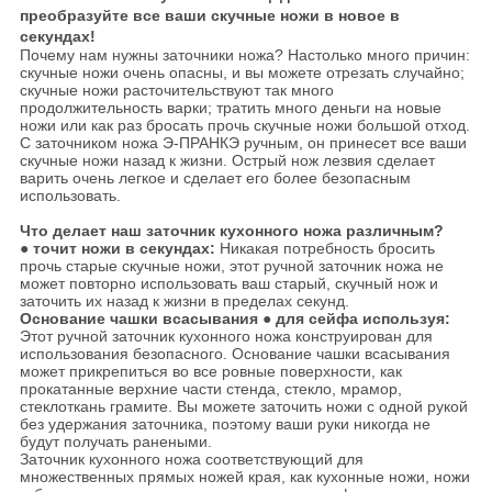
преобразуйте все ваши скучные ножи в новое в
секундах!
Почему нам нужны заточники ножа? Настолько много причин:
скучные ножи очень опасны, и вы можете отрезать случайно;
скучные ножи расточительствуют так много
продолжительность варки; тратить много деньги на новые
ножи или как раз бросать прочь скучные ножи большой отход.
С заточником ножа Э-ПРАНКЭ ручным, он принесет все ваши
скучные ножи назад к жизни. Острый нож лезвия сделает
варить очень легкое и сделает его более безопасным
использовать.
Что делает наш заточник кухонного ножа различным?
●
точит ножи в секундах:
Никакая потребность бросить
прочь старые скучные ножи, этот ручной заточник ножа не
может повторно использовать ваш старый, скучный нож и
заточить их назад к жизни в пределах секунд.
Основание чашки всасывания
●
для сейфа используя:
Этот ручной заточник кухонного ножа конструирован для
использования безопасного. Основание чашки всасывания
может прикрепиться во все ровные поверхности, как
прокатанные верхние части стенда, стекло, мрамор,
стеклоткань грамите. Вы можете заточить ножи с одной рукой
без удержания заточника, поэтому ваши руки никогда не
будут получать ранеными.
Заточник кухонного ножа соответствующий для
множественных прямых ножей края, как кухонные ножи, ножи