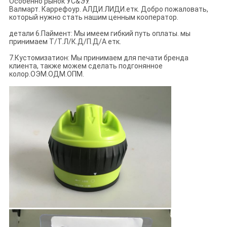
Особенно рынок УС&ЭУ.
Валмарт. Каррефоур. АЛДИ.ЛИДИ.етк. Добро пожаловать,
который нужно стать нашим ценным кооператор.
детали 6.Паймент: Мы имеем гибкий путь оплаты. мы
принимаем Т/Т.Л/К.Д/П.Д/А етк.
7.Кустомизатион: Мы принимаем для печати бренда
клиента, также можем сделать подгонянное
колор.ОЭМ.ОДМ.ОПМ.