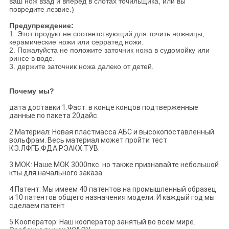
ваш нож взад и вперед в слотах точильщика, или вы
повредите лезвие.)
Предупреждение:
1. Этот продукт не соответствующий для точить ножницы,
керамические ножи или серратед ножи.
2. Пожалуйста не положите заточник ножа в судомойку или
ринсе в воде.
3. держите заточник ножа далеко от детей.
Почему мы?
дата доставки 1.Фаст: в конце концов подтверженные
данные по пакета 20дайс.
2.Материал: Новая пластмасса АБС и высокопоставленный
вольфрам. Весь материал может пройти тест
КЭ.ЛФГБ.ФДА.РЭАКХ.ТУВ.
3.МОК: Наше МОК 3000пкс. но также признавайте небольшой
кты для начального заказа.
4.Патент: Мы имеем 40 патентов на промышленный образец
и 10 патентов общего назначения модели. И каждый год мы
сделаем патент
5.Кооператор: Наш кооператор занятый во всем мире.