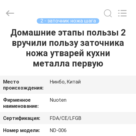
Norton
Electric
Appliance
Co.,
Ltd..
2 - заточник ножа шага
All
Rights
Домашние этапы пользы 2
ДОМОЙ
Reserved.
вручили пользу заточника
ПРОДУКТЫ
ножа утварей кухни
металла первую
ВИДЕОЗАПИСИ
Место
Нинбо, Китай
происхождения:
О
НАС
Фирменное
Nuoten
наименование:
ЭКСКУРСИЯ
Сертификация:
FDA/CE/LFGB
ПО
Номер модели:
ND-006