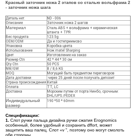
Красный заточник ножа 2 этапов со сталью вольфрама 2
- заточник ножа шага
Деталь нет.
ND - 006
Описание
Заточник ножа 2 шагов
Материал
Сталь ABS + вольфрама + керамическая
штанга + TPR
Вес продукта
123.5g
OEM/ODM
Да и гостеприимсво
Упаковка
Коробка цвета
Использование
Нож matel Sharping
Цвет
Изготовление на заказ
Размер Ctn
42 * 44 * 30 см
Qty Ctn
50 PCS
NW/GW
8 / 8,6 KG
MOQ
Могущий быть предметом переговоров
Дата доставки
через 25 дней после получать депозит
Страна происхождения
Китай
Оплата
TT, LC
Доставка
Морским путем от порта Нинбо, срочным:
DHL/UPS /FEDEX
Индивидуальный
190 *50 * 60mm
размер
Спецификации:
1.
Слот ручки пальца дизайна ручки сжатия Erognomics
особенный, более удобный и сохранить dffort, может
защитить ваш палец. Слот «v ", поэтому оно могут смолоть
обе стороны.