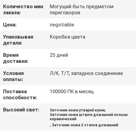
ЗАВОДУ
Количество мин
Могущий быть предметом
заказа:
переговоров
КОНТРОЛЬ
Цена:
negotiable
КАЧЕСТВА
Упаковывая
Коробка цвета
детали:
СВЯЖИТЕСЬ
Время
25 дней
доставки:
С
НАМИ
Условия
Л/К, Т/Т, западное соединение
оплаты:
Поставка
100000 ПК в месяц
НОВОСТИ
способности:
Высокий свет:
,
Заточник ножа утварей кухни
СЛУЧАИ
Заточник ножа штанги домашней пользы
керамический
,
Заточник ножа 2 этапов домашний
ЗАПРОСИТЕ