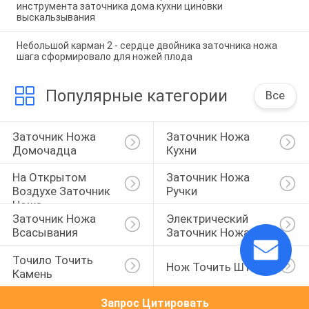
инструмента заточника дома кухни циновки
выскальзывания
Небольшой карман 2 - сердце двойника заточника ножа
шага сформировало для ножей плода
Популярные категории
Все
Заточник Ножа 
Заточник Ножа 
Домочадца
Кухни
На Открытом 
Заточник Ножа 
Воздухе Заточник 
Ручки
Ножа
Заточник Ножа 
Электрический 
Всасывания
Заточник Ножа
Точило Точить 
Нож Точить Штангу
Камень
Запрос Цитировать