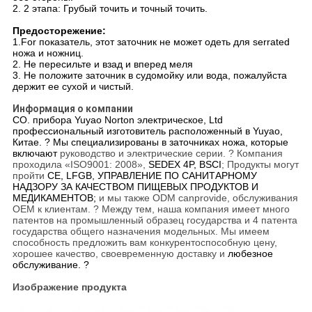
2. 2 этапа: Грубый точить и точный точить.
Предосторежение:
1.For показатель, этот заточник не может одеть для serrated
ножа и ножниц.
2. Не пересильте и взад и вперед меля
3. Не положите заточник в судомойку или вода, пожалуйста
держит ее сухой и чистый.
Информация о компании
CO. прибора Yuyao Norton электрическое, Ltd
профессиональный изготовитель расположенный в Yuyao,
Китае. ? Мы специализированы в заточниках ножа, которые
включают
руководство и электрические серии. ? Компания
проходила «ISO9001: 2008»,
SEDEX 4P, BSCI
; Продукты могут
пройти
CE, LFGB, УПРАВЛЕНИЕ ПО САНИТАРНОМУ
НАДЗОРУ ЗА КАЧЕСТВОМ ПИЩЕВЫХ ПРОДУКТОВ И
МЕДИКАМЕНТОВ;
и мы также ODM canprovide, обслуживания
OEM к клиентам. ? Между тем, наша компания имеет много
патентов на промышленный образец государства и 4 патента
государства общего назначения модельных. Мы имеем
способность предложить вам конкурентоспособную цену,
хорошее качество, своевременную доставку и
любезное
обслуживание. ?
Изображение продукта