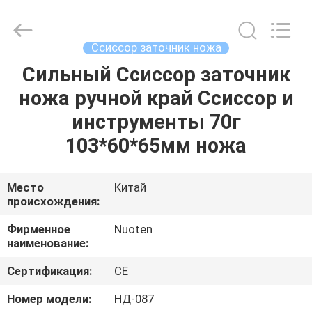
Norton
Electric
Appliance
Co.,
Ltd..
Ссиссор заточник ножа
All
Rights
Сильный Ссиссор заточник
ДОМОЙ
Reserved.
ножа ручной край Ссиссор и
ПРОДУКТЫ
инструменты 70г
103*60*65мм ножа
ВИДЕОЗАПИСИ
Место
Китай
происхождения:
О
НАС
Фирменное
Nuoten
наименование:
ЭКСКУРСИЯ
Сертификация:
CE
ПО
Номер модели:
НД-087