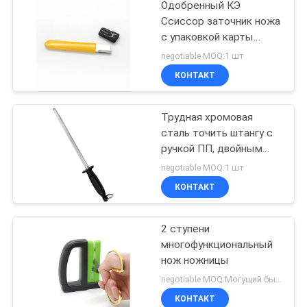
Одобренный КЭ
Ссиссор заточник ножа
с упаковкой карты
волдыря ПВК для
negotiable MOQ:1 шт
женщин
КОНТАКТ
Трудная хромовая
сталь точить штангу с
ручкой ПП, двойным
пакетом волдыря
negotiable MOQ:1 шт
КОНТАКТ
2 ступени
многофункциональный
нож ножницы
negotiable MOQ:Могущий быть предметом переговоров
КОНТАКТ