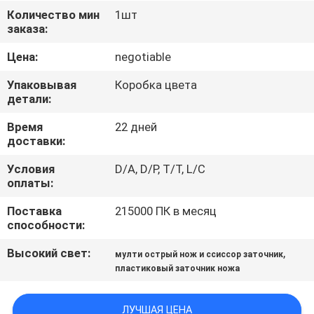
ЗАВОДУ
Количество мин
1шт
заказа:
КОНТРОЛЬ
Цена:
negotiable
КАЧЕСТВА
Упаковывая
Коробка цвета
детали:
СВЯЖИТЕСЬ
Время
22 дней
доставки:
С
НАМИ
Условия
D/A, D/P, T/T, L/C
оплаты:
Поставка
215000 ПК в месяц
НОВОСТИ
способности:
Высокий свет:
,
мулти острый нож и ссиссор заточник
СЛУЧАИ
пластиковый заточник ножа
ЗАПРОСИТЕ
ЛУЧШАЯ ЦЕНА