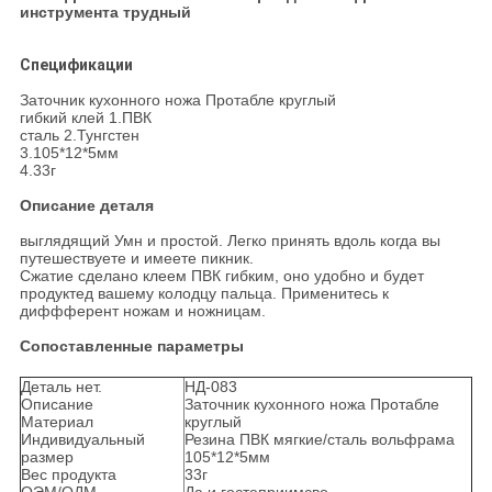
инструмента трудный
Спецификации
Заточник кухонного ножа Протабле круглый
гибкий клей 1.ПВК
сталь 2.Тунгстен
3.105*12*5мм
4.33г
Описание деталя
выглядящий Умн и простой. Легко принять вдоль когда вы
путешествуете и имеете пикник.
Сжатие сделано клеем ПВК гибким, оно удобно и будет
продуктед вашему колодцу пальца. Применитесь к
диффферент ножам и ножницам.
Сопоставленные параметры
Деталь нет.
НД-083
Описание
Заточник кухонного ножа Протабле
Материал
круглый
Индивидуальный
Резина ПВК мягкие/сталь вольфрама
размер
105*12*5мм
Вес продукта
33г