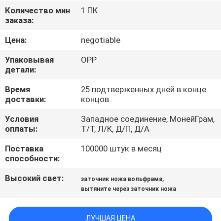
ЗАВОДУ
Количество мин
1 ПК
заказа:
КОНТРОЛЬ
Цена:
negotiable
КАЧЕСТВА
Упаковывая
OPP
детали:
СВЯЖИТЕСЬ
Время
25 подтверженных дней в конце
доставки:
концов
С
НАМИ
Условия
Западное соединение, МонейГрам,
оплаты:
Т/Т, Л/К, Д/П, Д/А
Поставка
100000 штук в месяц
НОВОСТИ
способности:
Высокий свет:
,
заточник ножа вольфрама
СЛУЧАИ
вытяните через заточник ножа
ЗАПРОСИТЕ
ЛУЧШАЯ ЦЕНА