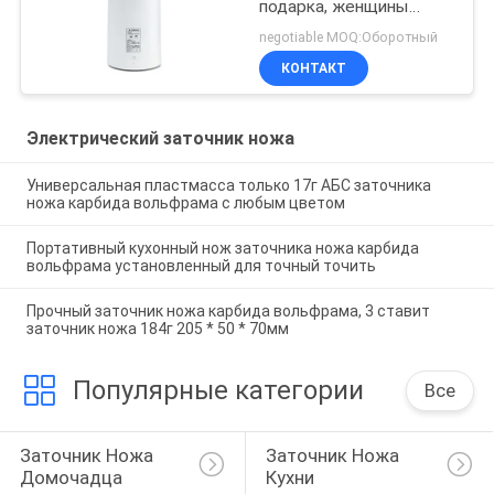
подарка, женщины
работы домочадца
negotiable MOQ:Оборотный
острые ручные
КОНТАКТ
Электрический заточник ножа
Универсальная пластмасса только 17г АБС заточника
ножа карбида вольфрама с любым цветом
Портативный кухонный нож заточника ножа карбида
вольфрама установленный для точный точить
Прочный заточник ножа карбида вольфрама, 3 ставит
заточник ножа 184г 205 * 50 * 70мм
Популярные категории
Все
Заточник Ножа 
Заточник Ножа 
Домочадца
Кухни