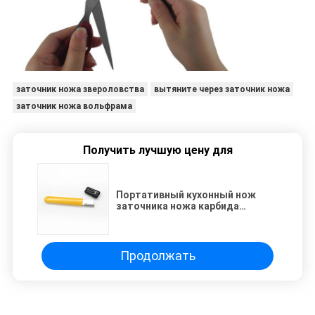
заточник ножа звероловства
вытяните через заточник ножа
заточник ножа вольфрама
Получить лучшую цену для
Портативный кухонный нож
заточника ножа карбида
вольфрама установленный для
точный точить
Продолжать