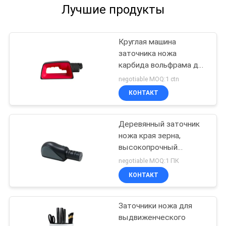
Лучшие продукты
Круглая машина
заточника ножа
карбида вольфрама для
точить инструмента
negotiable MOQ:1 ctn
ножа
КОНТАКТ
Деревянный заточник
ножа края зерна,
высокопрочный
заточник острого ножа
negotiable MOQ:1 ПК
работы
КОНТАКТ
Заточники ножа для
выдвиженческого