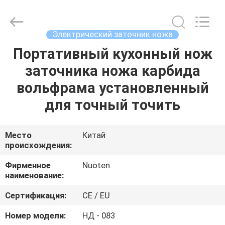
Norton
Electric
Appliance
Co.,
Ltd..
Электрический заточник ножа
All
Rights
Портативный кухонный нож
ДОМОЙ
Reserved.
заточника ножа карбида
ПРОДУКТЫ
вольфрама установленный
для точный точить
ВИДЕОЗАПИСИ
Место
Китай
происхождения:
О
НАС
Фирменное
Nuoten
наименование:
ЭКСКУРСИЯ
Сертификация:
CE / EU
ПО
Номер модели:
НД - 083