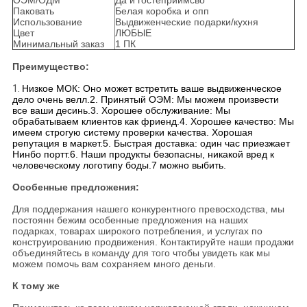
ОЭМ/ОДМ
Да и гостеприимсво
Паковать
Белая коробка и опп
Использование
Выдвиженческие подарки/кухня
Цвет
ЛЮБЫЕ
Минимальный заказ
1 ПК
Преимущество:
1.
Низкое МОК: Оно может встретить ваше выдвиженческое
дело очень велл.2. Принятый ОЭМ: Мы можем произвести
все ваши десинь.3. Хорошее обслуживание: Мы
обрабатываем клиентов как фриенд.4. Хорошее качество: Мы
имеем строгую систему проверки качества. Хорошая
репутация в маркет.5. Быстрая доставка: один час приезжает
Нинбо портт.6. Наши продукты безопасны, никакой вред к
человеческому логотипу боды.7 можно выбить.
Особенные предложения:
Для поддержания нашего конкурентного превосходства, мы
постоянн бежим особенные предложения на наших
подарках, товарах широкого потребления, и услугах по
конструированию продвижения. Контактируйте наши продажи
объединяйтесь в команду для того чтобы увидеть как мы
можем помочь вам сохраняем много деньги.
К тому же