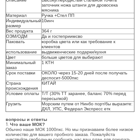
Описание
Высокуглеродистый стальной точить
заточник ножа штанги для дровосека
мясника
Материал
Ручка +Стел ПП
Индивидуальный
10инч
размер
Вес продукта
364 г
ОЭМ/ОДМ
Да и гостеприимсво
Паковать
коробка цвета или как требование к
клиентов
использование
выдвиженческие подарки/кухня
Цвет
больше цветов для выбирают
Минимальный
1 КТН
заказ
Срок поставки
ОКОЛО через 15-20 дней после получать
деспосит-5000пкс
Страна
КИТАЙ
происхождения
Условие оплаты
Т/Т (30% ТТ заранее, баланс 70% перед
пересылкой)
Грузить
Морским путем от Нинбо порт/бы выразите:
ДХЛ, УПС, Федерал Экспресс етк
вопросы и ответы
1.
Что ваше МОК?
Обычно наше МОК 1000пкс. Но мы признаваем более низкое
количество для вашего пробного заказа. Пожалуйста
чувствуйте свободным сообщить нас ваш план для покупать,