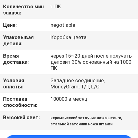
ЗАВОДУ
Количество мин
1 ПК
заказа:
КОНТРОЛЬ
Цена:
negotiable
КАЧЕСТВА
Упаковывая
Коробка цвета
детали:
СВЯЖИТЕСЬ
Время
через 15~20 дней после получать
доставки:
депозит 30% основанный на 1000
С
ПК
НАМИ
Условия
Западное соединение,
оплаты:
MoneyGram, T/T, L/C
НОВОСТИ
Поставка
100000 в месяц
способности:
СЛУЧАИ
Высокий свет:
,
керамический заточник ножа штанги
стальной заточник ножа штанги
ЗАПРОСИТЕ