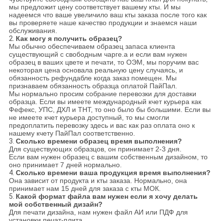
мы предложит цену соответствует вашему кты. И мы
надеемся что ваше увеличило ваш кты заказа после того как
вы проверяете наше качество продукции и знаемся наши
обслуживания.
2.
Как могу я получить образец?
Мы обычно обеспечиваем образец запаса клиента
существующий с свободным чарге.а и если вам нужен
образец в ваших цвете и печати, то ОЭМ, мы поручим вас
некоторая цена основала реальную цену случаясь, и
обязанность рефундабле когда заказ помещен. Мы
признаваем обязанность образца оплатой ПайПал.
Мы нормально просим собрание перевозки для доставки
образца. Если вы имеете международный кчет курьера как
Фефекс, УПС, ДХЛ и ТНТ, то оно было бы большими. Если вы
не имеете кчет курьера доступный, то мы смогли
предоплатить перевозку здесь и вас как раз оплата оно к
нашему кчету ПайПал соответственно.
3.
Сколько времени образец время выполнения?
Для существующих образцов, он принимает 2-3 дня.
Если вам нужен образец с вашим собственным дизайном, то
оно принимает 7 дней нормально.
4.
Сколько времени ваша продукция время выполнения?
Она зависит от продукта и кты заказа. Нормально, она
принимает нам 15 дней для заказа с кты МОК.
5.
Какой формат файла вам нужен если я хочу делать
мой собственный дизайн?
Для печати дизайна, нам нужен файл АИ или ПДФ для
установки печат-плита.