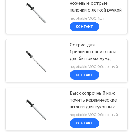
ножевые острые
палочки с легкой ручкой
negotiable MOQ:1шт
КОНТАКТ
Острие для
бриллиантовой стали
для бытовых нужд
negotiable MOQ:Оборотный
КОНТАКТ
Высокопрочный нож
точить керамические
штанги для кухонных
ножей, ножей плода
negotiable MOQ:Оборотный
КОНТАКТ