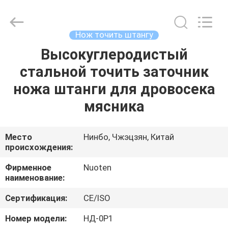
Norton
Electric
Appliance
Co.,
Ltd..
Нож точить штангу
All
Rights
Высокуглеродистый
ДОМОЙ
Reserved.
стальной точить заточник
ПРОДУКТЫ
ножа штанги для дровосека
мясника
ВИДЕОЗАПИСИ
Место
Нинбо, Чжэцзян, Китай
происхождения:
О
НАС
Фирменное
Nuoten
наименование:
ЭКСКУРСИЯ
Сертификация:
CE/ISO
ПО
Номер модели:
НД-0Р1