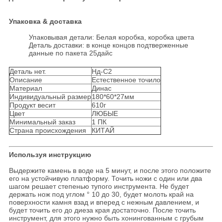
Упаковка & доставка
Упаковывая детали: Белая коробка, коробка цвета
Деталь доставки: в конце концов подтверженные
данные по пакета 25дайс
Деталь нет.
Нд-С2
Описание
Естественное точило
Материал
Динас
Индивидуальный размер
180*60*27мм
Продукт весит
610г
Цвет
ЛЮБЫЕ
Минимальный заказ
1 ПК
Страна происхождения
КИТАЙ
Используя инструкцию
Выдержите камень в воде на 5 минут, и после этого положите
его на устойчивую платформу. Точить ножи с один или два
шагом решает степенью тупого инструмента. Не будет
держать нож под углом ° 10 до 30, будет молоть край на
поверхности камня взад и вперед с нежным давлением, и
будет точить его до диеза края достаточно. После точить
инструмент, для этого нужно быть хонингованным с грубым