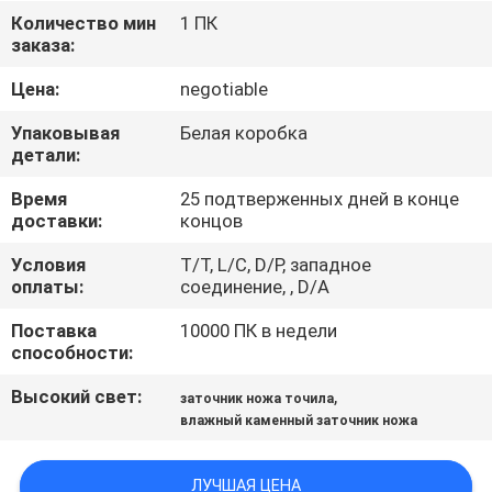
ЗАВОДУ
Количество мин
1 ПК
заказа:
КОНТРОЛЬ
Цена:
negotiable
КАЧЕСТВА
Упаковывая
Белая коробка
детали:
СВЯЖИТЕСЬ
Время
25 подтверженных дней в конце
доставки:
концов
С
НАМИ
Условия
T/T, L/C, D/P, западное
оплаты:
соединение, , D/A
Поставка
10000 ПК в недели
НОВОСТИ
способности:
Высокий свет:
,
заточник ножа точила
СЛУЧАИ
влажный каменный заточник ножа
ЗАПРОСИТЕ
ЛУЧШАЯ ЦЕНА