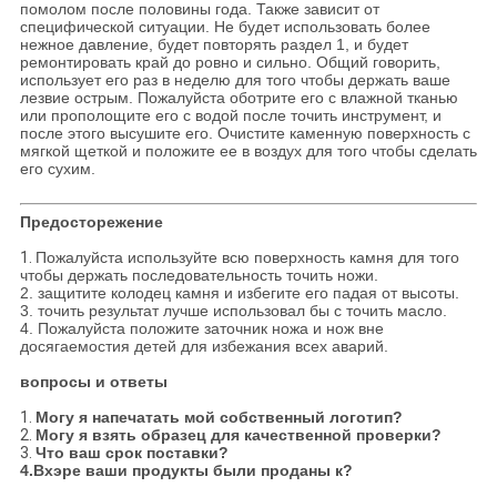
помолом после половины года. Также зависит от
специфической ситуации. Не будет использовать более
нежное давление, будет повторять раздел 1, и будет
ремонтировать край до ровно и сильно. Общий говорить,
использует его раз в неделю для того чтобы держать ваше
лезвие острым. Пожалуйста оботрите его с влажной тканью
или прополощите его с водой после точить инструмент, и
после этого высушите его. Очистите каменную поверхность с
мягкой щеткой и положите ее в воздух для того чтобы сделать
его сухим.
Предосторежение
1.
Пожалуйста используйте всю поверхность камня для того
чтобы держать последовательность точить ножи.
2. защитите колодец камня и избегите его падая от высоты.
3. точить результат лучше использовал бы с точить масло.
4. Пожалуйста положите заточник ножа и нож вне
досягаемостия детей для избежания всех аварий.
вопросы и ответы
1.
Могу я напечатать мой собственный логотип?
2.
Могу я взять образец для качественной проверки?
3.
Что ваш срок поставки?
4.Вхэре ваши продукты были проданы к?