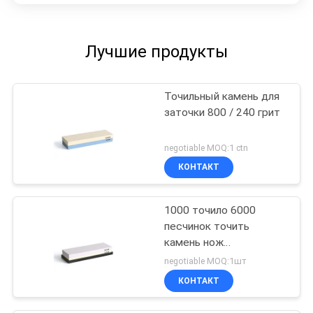
Лучшие продукты
Точильный камень для
заточки 800 / 240 грит
negotiable MOQ:1 ctn
КОНТАКТ
1000 точило 6000
песчинок точить
камень нож
Ватерстоне корунда 7
negotiable MOQ:1шт
дюймов
КОНТАКТ