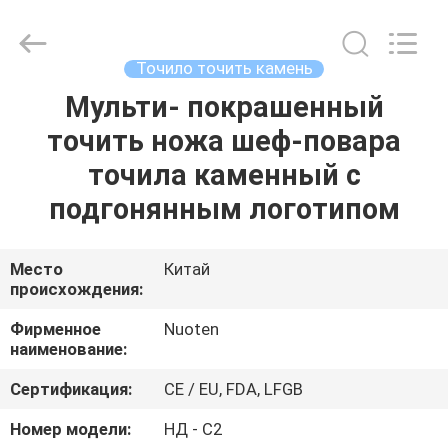
Norton
Electric
Appliance
Co.,
Ltd..
Точило точить камень
All
Rights
Мульти- покрашенный
ДОМОЙ
Reserved.
точить ножа шеф-повара
ПРОДУКТЫ
точила каменный с
подгонянным логотипом
ВИДЕОЗАПИСИ
Место
Китай
происхождения:
О
НАС
Фирменное
Nuoten
наименование:
ЭКСКУРСИЯ
Сертификация:
CE / EU, FDA, LFGB
ПО
Номер модели:
НД - С2