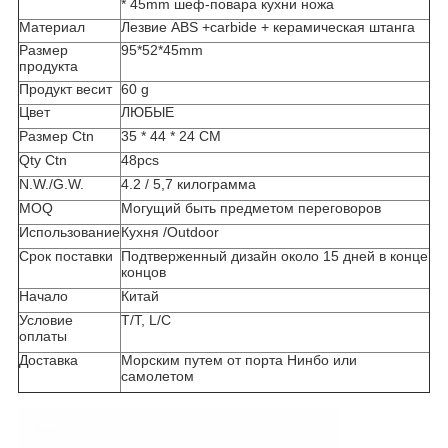
* 45mm шеф-повара кухни ножа
Материал
Лезвие ABS +carbide + керамическая штанга
Размер
95*52*45mm
продукта
Продукт весит
60 g
Цвет
ЛЮБЫЕ
Размер Ctn
35 * 44 * 24 СМ
Qty Ctn
48pcs
N.W./G.W.
4.2 / 5,7 килограмма
MOQ
Могущий быть предметом переговоров
Использование
Кухня /Outdoor
Срок поставки
Подтверженный дизайн около 15 дней в конце
концов
Начало
Китай
Условие
T/T, L/C
оплаты
Доставка
Морским путем от порта Нинбо или
самолетом