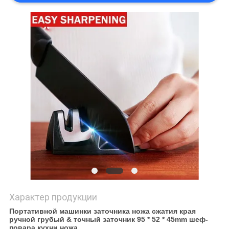
ЦИТАТУ
КАРТА
САЙТА
PRIVACY
POLICY
Характер продукции
Портативной машинки заточника ножа сжатия края
ручной грубый & точный заточник 95 * 52 * 45mm шеф-
повара кухни ножа