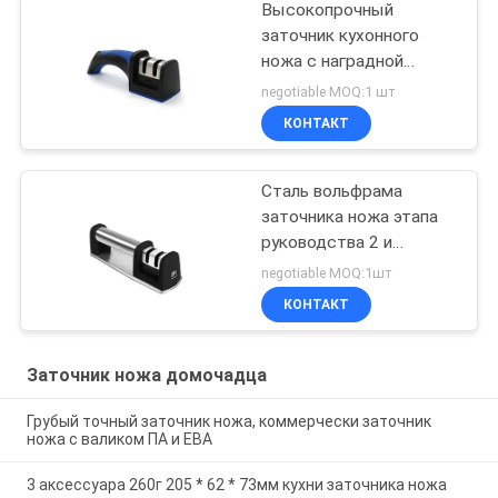
Высокопрочный
заточник кухонного
ножа с наградной
двойной системой
negotiable MOQ:1 шт
регулируемой
КОНТАКТ
Сталь вольфрама
заточника ножа этапа
руководства 2 и
Сермайк точить штанги
negotiable MOQ:1шт
КОНТАКТ
Заточник ножа домочадца
Грубый точный заточник ножа, коммерчески заточник
ножа с валиком ПА и ЕВА
3 аксессуара 260г 205 * 62 * 73мм кухни заточника ножа