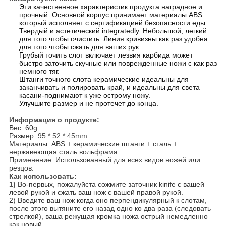
Эти качественное характеристик продукта наградное и
прочный. Основной корпус принимает материалы ABS
который исполняет с сертификацией безопасности еды.
Твердый и астетический integratedly. Небольшой, легкий
для того чтобы очистить. Линия кривизны как раз удобна
для того чтобы сжать для ваших рук.
Грубый точить слот включает лезвия карбида может
быстро заточить скучные или поврежденные ножи с как раз
немного тяг.
Штанги точного слота керамические идеальны для
заканчивать и полировать край, и идеальны для света
касани-поднимают к уже острому ножу.
Улучшите размер и не протечет до конца.
Информация о продукте:
Вес: 60g
Размер:
95 * 52 * 45mm
Материалы: ABS + керамические штанги + сталь +
нержавеющая сталь вольфрама.
Применение: Использованный для всех видов ножей или
резцов.
Как использовать:
1)
Во-первых, пожалуйста сожмите заточник kinife с вашей
левой рукой и сжать ваш нож с вашей правой рукой.
2) Введите ваш нож когда оно перпендикулярный к слотам,
после этого вытяните его назад одно ко два раза (следовать
стрелкой), ваша режущая кромка ножа острый немедленно
как новый.