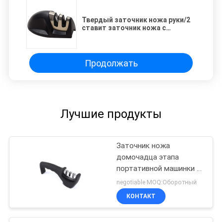
Твердый заточник ножа руки/2
ставит заточник ножа с
высокопрочным
Продолжать
Лучшие продукты
Заточник ножа
домочадца этапа
портативной машинки 3,
Хандхэльд заточник
negotiable MOQ:Оборотный
карбида вольфрама
КОНТАКТ