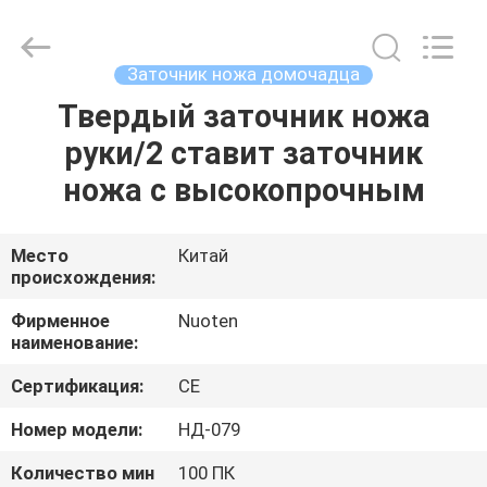
Norton
Electric
Appliance
Co.,
Ltd..
Заточник ножа домочадца
All
Rights
Твердый заточник ножа
ДОМОЙ
Reserved.
руки/2 ставит заточник
ПРОДУКТЫ
ножа с высокопрочным
ВИДЕОЗАПИСИ
Место
Китай
происхождения:
О
Фирменное
Nuoten
наименование:
НАС
Сертификация:
CE
ЭКСКУРСИЯ
Номер модели:
НД-079
ПО
Количество мин
100 ПК