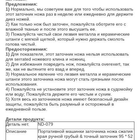
Предложения:
1)
Нормально, мы советуем вам для того чтобы использовать
этот заточник ножа раз в неделю или ежедневно для держите
диез ножей.
2) Как только нож был заточен, пожалуйста оботрите его с
влажной тканью и после этого высушить ее.
3) Пожалуйста чистый свои лезвия металла и керамические
штанги с мягкой щеткой, который нужно держать смолоть
голова чистый.
Предосторежения:
1)
Для показателя, этот заточник ножа нельзя использовать
для serrated ножевого клина и ножниц.
2) Для избежания повредить нож, пожалуйста overexert, так
же, как не вытяните его взад и вперед.
3) Нормальное явление что лезвия металла и керамические
штанги этого заточника ножа могут стать грязными после
использования.
4) Пожалуйста не установите этот заточник ножа в судомойку
или воду; Пожалуйста держите его чистым и сухим.
5) Хотя весь из заточников ножа имеют безопасный дизайн
защиты, пожалуйста быть разумный и осторожный в
ежедневной пользе.
Детали продукта:
Деталь нет.
ND-079
Описание
Портативной машинки заточника ножа сжатия
края ручной грубый & точный заточник 95 * 52