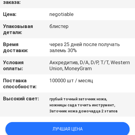
заказа:
ЗАВОДУ
Цена:
negotiable
КОНТРОЛЬ
Упаковывая
блистер
КАЧЕСТВА
детали:
Время
через 25 дней после получать
доставки:
залемь 30%
СВЯЖИТЕСЬ
С
Условия
Аккредитив, D/A, D/P, T/T, Western
оплаты:
Union, MoneyGram
НАМИ
Поставка
100000 шт / месяц
способности:
НОВОСТИ
Высокий свет:
,
грубый точный заточник ножа
,
ножницы сада точить инструмент
СЛУЧАИ
Заточник ножа домочадца 2 этапов
ЗАПРОСИТЕ
ЛУЧШАЯ ЦЕНА