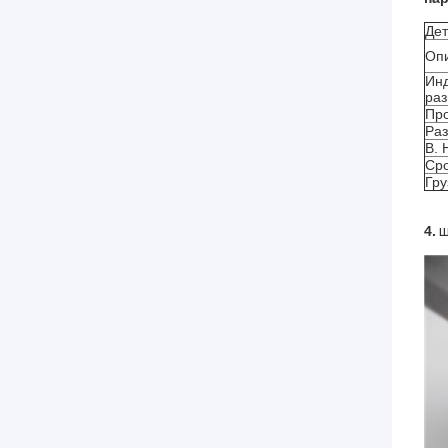
Дет
Оп
Ин
ра
Про
Раз
В. 
Сро
Гру
4.
ш