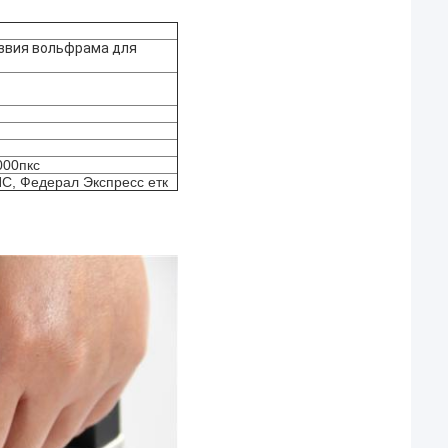
звия вольфрама для
000пкс
ПС, Федерал Экспресс етк