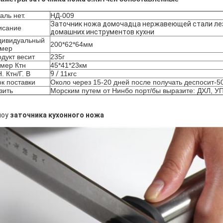
аль нет.
НД-009
Заточник ножа домочадца нержавеющей стали ле
исание
домашних инструментов кухни
дивидуальный
200*62*64мм
змер
дукт весит
235г
мер Ктн
45*41*23км
Н. Ктн/Г. В
9 /
11кгс
к поставки
Около через 15-20 дней после получать деспосит-5
зить
Морским путем от Нинбо порт/бы выразите: ДХЛ, У
оу
заточника кухонного ножа