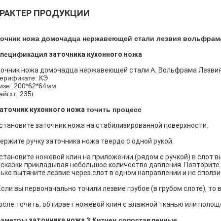
РАКТЕР ПРОДУКЦИИ
точник ножа домочадца нержавеющей стали лезвия вольфрам
пецификация
заточника кухонного ножа
очник
ножа домочадца нержавеющей стали
А.
Вольфрама Лезвия
ерификате: КЭ
изе: 200*62*64мм
айгхт: 235г
аточник кухонного ножа
точить процесс
установите заточник ножа на стабилизированной поверхности.
держите ручку заточника ножа твердо с одной рукой.
установите ножевой клин на приложении (рядом с ручкой) в слот в
сказки прикладывая небольшое количество давления. Повторите 
ько вытяните лезвие через слот в одном направлении и не сползит
Если вы первоначально точили лезвие грубое (в грубом слоте), то
осле точить, обтирает ножевой клин с влажной тканью или полощ
раметры
заточника ножа
3.Китчен сопоставленные