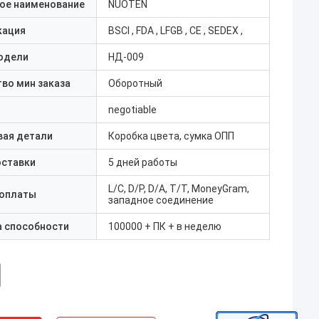
ое наименование
NUOTEN
кация
BSCI , FDA , LFGB , CE , SEDEX ,
одели
НД-009
во мин заказа
Оборотный
negotiable
вая детали
Коробка цвета, сумка ОПП
оставки
5 дней работы
L/C, D/P, D/A, T/T, MoneyGram,
 оплаты
западное соединение
а способности
100000 + ПК + в неделю