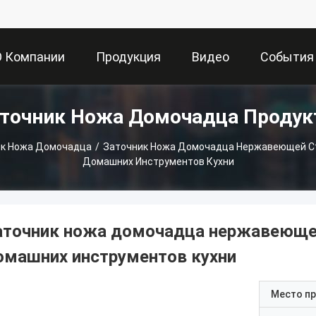
О Компании
Продукция
Видео
События
точник Ножа Домочадца Проду
ик Ножа Домочадца
/
Заточник Ножа Домочадца Нержавеющей С
Домашних Инструментов Кухни
аточник ножа домочадца нержавеющей
омашних инструментов кухни
Место п