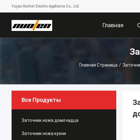
Yuyao Norton Electric Appliance Co., Ltd.
Главная
За
Страница
Главная Страница
/
Заточн
Все Продукты
З
д
Заточник ножа домочадца
Заточник ножа кухни