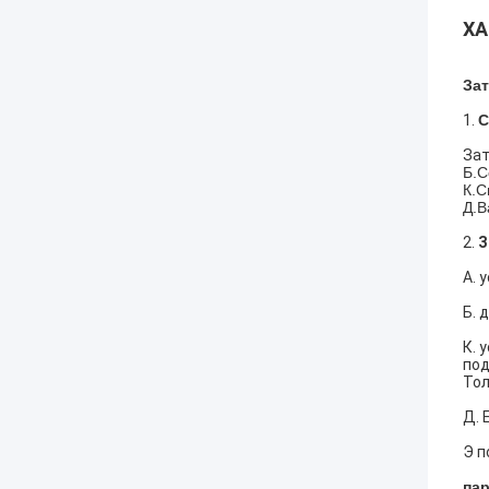
ХА
За
1.
С
Зат
Б.С
К.С
Д.В
2.
З
А. 
Б. 
К. 
под
Тол
Д. 
Э п
па