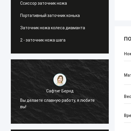
Ссиссор заточник ножа
Портативный заточник конька
Заточник ножа колеса диаманта
ПО
2 - заточник ножа шага
Но
Ма
Сафтиг Бернд
Ве
Вы делаете славную работу, я любите
Теперь
вы!
потре
Вре