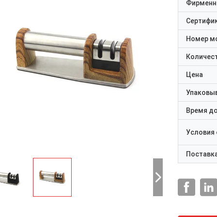
Фирменн
Сертифи
Номер м
Количест
Цена
Упаковы
Время д
Условия
Поставк