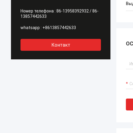
Вы
Номер телефона :
86-13958392932 / 86-
13857442633
whatsapp :
+8613857442633
ОС
Контакт