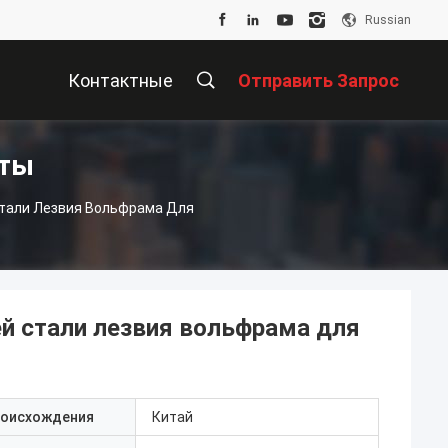
Russian
Контактные
Отправить Запрос
кты
Данные
тали Лезвия Вольфрама Для
 стали лезвия вольфрама для
роисхождения
Китай