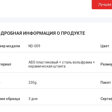
Лучшая
ДРОБНАЯ ИНФОРМАЦИЯ О ПРОДУКТЕ
мер модели
ND-009
Цвет
ABS пластиковый + сталь вольфрама +
териал
Разме
керамическая штанга
Меля Криса
с
235g
Пакет
, только Нортон, отсутствие
бности другой поставщик!
мя образца
3 дня
Серти